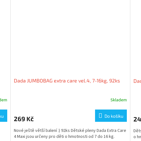
Dada JUMBOBAG extra care vel.4, 7-16kg, 92ks
Dad
adem
Skladem
ku
Do košíku
269 Kč
24
Nové ještě větší balení :) 92ks Dětské pleny Dada Extra Care
Děts
4 Maxi jsou určeny pro děti o hmotnosti od 7 do 16 kg.
o h