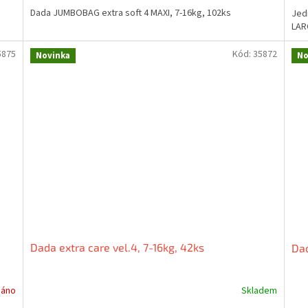
Dada JUMBOBAG extra soft 4 MAXI, 7-16kg, 102ks
Jed
LAR
5875
Kód:
35872
Novinka
No
Dada extra care vel.4, 7-16kg, 42ks
Dad
dáno
Skladem