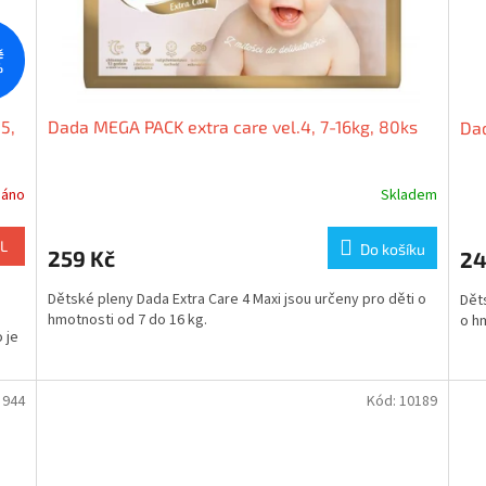
č
%
5,
Dada MEGA PACK extra care vel.4, 7-16kg, 80ks
Dad
dáno
Skladem
L
Do košíku
259 Kč
24
Dětské pleny Dada Extra Care 4 Maxi jsou určeny pro děti o
Děts
hmotnosti od 7 do 16 kg.
o h
 je
:
944
Kód:
10189