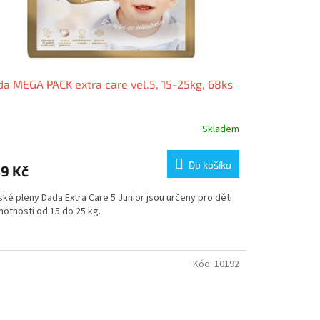
a MEGA PACK extra care vel.5, 15-25kg, 68ks
Skladem
Do košíku
9 Kč
ké pleny Dada Extra Care 5 Junior jsou určeny pro děti
motnosti od 15 do 25 kg.
Kód:
10192