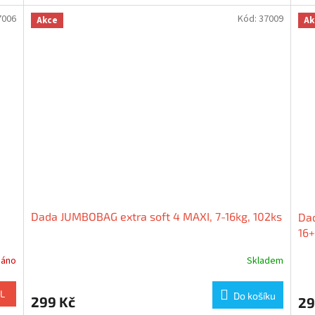
7006
Kód:
37009
Akce
Ak
,
Dada JUMBOBAG extra soft 4 MAXI, 7-16kg, 102ks
Da
16+
dáno
Skladem
L
Do košíku
299 Kč
29