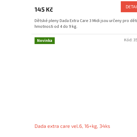
DETAI
145 Kč
Dětské pleny Dada Extra Care 3 Midi jsou určeny pro dět
hmotnosti od 4 do 9 kg.
Kód:
3
Novinka
Dada extra care vel.6, 16+kg, 34ks