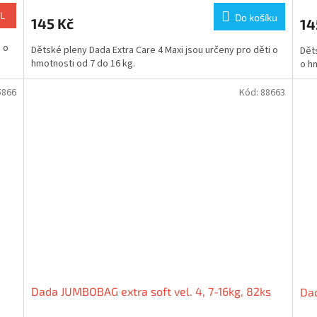
L
Do košíku
145 Kč
14
i o
Dětské pleny Dada Extra Care 4 Maxi jsou určeny pro děti o
Děts
hmotnosti od 7 do 16 kg.
o h
5866
Kód:
88663
Dada JUMBOBAG extra soft vel. 4, 7-16kg, 82ks
Dad