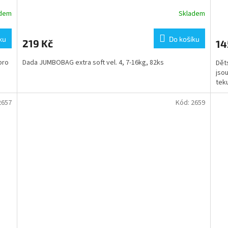
adem
Skladem
ku
Do košíku
219 Kč
14
pro
Dada JUMBOBAG extra soft vel. 4, 7-16kg, 82ks
Děts
jsou
teku
2657
Kód:
2659