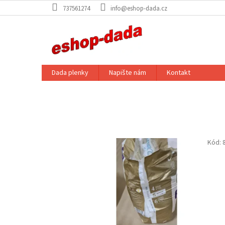
Přejít
737561274
info@eshop-dada.cz
na
obsah
Dada plenky
Napište nám
Kontakt
Kód: