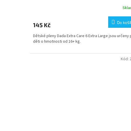
Skl
Do koší
145 Kč
Dětské pleny Dada Extra Care 6 Extra Large jsou určeny 
děti o hmotnosti od 16+ kg.
Kód: