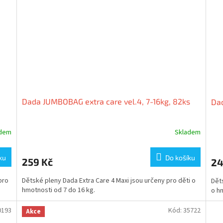
Dada JUMBOBAG extra care vel.4, 7-16kg, 82ks
Dad
adem
Skladem
ku
Do košíku
259 Kč
24
pro
Dětské pleny Dada Extra Care 4 Maxi jsou určeny pro děti o
Děts
hmotnosti od 7 do 16 kg.
o h
0193
Kód:
35722
Akce