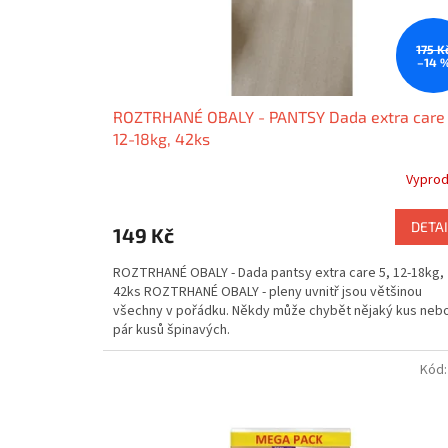
175 K
–14 
ROZTRHANÉ OBALY - PANTSY Dada extra care 
12-18kg, 42ks
Vypro
DETAI
149 Kč
ROZTRHANÉ OBALY - Dada pantsy extra care 5, 12-18kg,
42ks ROZTRHANÉ OBALY - pleny uvnitř jsou většinou
všechny v pořádku. Někdy může chybět nějaký kus nebo
pár kusů špinavých.
Kód