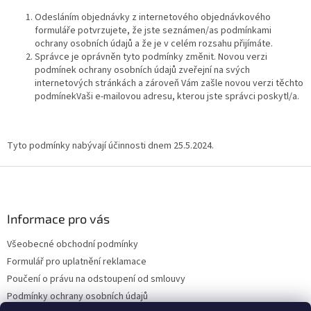
Odesláním objednávky z internetového objednávkového
formuláře potvrzujete, že jste seznámen/as podmínkami
ochrany osobních údajů a že je v celém rozsahu přijímáte.
Správce je oprávněn tyto podmínky změnit. Novou verzi
podmínek ochrany osobních údajů zveřejní na svých
internetových stránkách a zároveň Vám zašle novou verzi těchto
podmínekVaši e-mailovou adresu, kterou jste správci poskytl/a.
Tyto podmínky nabývají účinnosti dnem 25.5.2024.
Z
á
p
a
Informace pro vás
t
Všeobecné obchodní podmínky
í
Formulář pro uplatnění reklamace
Poučení o právu na odstoupení od smlouvy
Podmínky ochrany osobních údajů