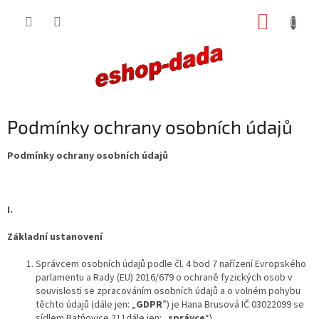
Přejít
NÁKUP
na
obsah
KOŠÍK
Podmínky ochrany osobních údajů
Podmínky ochrany osobních údajů
I.
Základní ustanovení
Správcem osobních údajů podle čl. 4 bod 7 nařízení Evropského
parlamentu a Rady (EU) 2016/679 o ochraně fyzických osob v
souvislosti se zpracováním osobních údajů a o volném pohybu
těchto údajů (dále jen: „
GDPR
”) je Hana Brusová IČ 03022099 se
sídlem Batňovice 211dále jen: „
správce
“).