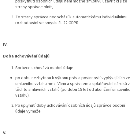
poskytnutí osobních údajů není možné smlouvu uzavřít či jí ze
strany správce plnit,
Ze strany správce nedochází k automatickému individuálnímu
rozhodování ve smyslu čl. 22 GDPR.
IV.
Doba uchovávání údajů
Správce uchovává osobní údaje
po dobu nezbytnou k výkonu práv a povinností vyplývajících ze
smluvního vztahu mezi Vámi a správcem a uplatňování nároků z
těchto smluvních vztahů (po dobu 15 let od ukončení smluvního
vztahu).
Po uplynutí doby uchovávání osobních údajů správce osobní
údaje vymaže.
V.