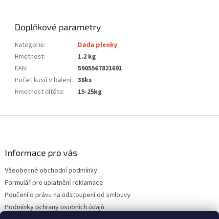
Doplňkové parametry
Kategorie
:
Dada plenky
Hmotnost
:
1.2 kg
EAN
:
5905567821691
Počet kusů v balení
:
36ks
Hmotnost dítěte
:
15-25kg
Z
á
p
a
Informace pro vás
t
Všeobecné obchodní podmínky
í
Formulář pro uplatnění reklamace
Poučení o právu na odstoupení od smlouvy
Podmínky ochrany osobních údajů