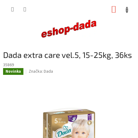
Přejít
NÁKUP
na
obsah
KOŠÍK
Dada extra care vel.5, 15-25kg, 36ks
35869
Značka:
Dada
Novinka