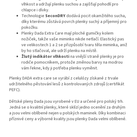
vlhkost a udržují plenku suchou a zajišťují pohodlí pro
chlapce i dívky.
Technologie
SeconDRY
dodává pocit okamžitého sucha,
díky kterému zůstává povrch plenky suchý a příjemný pro
pokožku.
Plenky Dada Extra Care mají ploché gumičky kolem
nožiček, takže vaše miminko nikde netlačí. Elastický pas
ve velikostech 1 a 2 se přizpůsobí tvaru těla miminka, aniž
by ho stlačoval, ale udrží plenku na místě.
Žlutý indikátor vlhkosti
na vnější straně plenky je pro
rodiče pomocníkem, protože změnou barvy na modrou
vám řekne, kdy ji potřeba plenku vyměnit.
Plenky DADA extra care se vyrábí z celulózy získané z trvale
udržitelného pěstování lesů z kontrolovaných zdrojů (certifikát
PEFC).
Dětské pleny Dada jsou vyrobené v EU a určené pro polský trh.
Jedná se o kvalitní plenky, které sklízí jedno ocenění za druhým
a jsou velmi oblíbené nejen u polských maminek. Díky kombinaci
příznivé ceny a výborné kvality jsou plenky Dada velmi oblíbené.