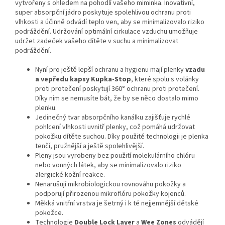
vytvořeny s ohledem na pohodlí vašeho miminka. Inovativní,
super absorpční jádro poskytuje spolehlivou ochranu proti
vlhkosti a účinně odvádí teplo ven, aby se minimalizovalo riziko
podráždění. Udržování optimální cirkulace vzduchu umožňuje
udržet zadeček vašeho dítěte v suchu a minimalizovat
podráždění.
Nyní pro ještě lepší ochranu a hygienu mají plenky
vzadu
a vepředu kapsy Kupka-Stop
, které spolu s volánky
proti protečení poskytují 360° ochranu proti protečení.
Díky nim se nemusíte bát, že by se něco dostalo mimo
plenku.
Jedinečný tvar absorpčního kanálku zajišťuje rychlé
pohlcení vlhkosti uvnitř plenky, což pomáhá udržovat
pokožku dítěte suchou. Díky použité technologii je plenka
tenčí, pružnější a ještě spolehlivější.
Pleny jsou vyrobeny bez použití
molekulárního
chlóru
nebo vonných látek, aby se minimalizovalo riziko
alergické kožní reakce.
Nenarušují mikrobiologickou rovnováhu pokožky a
podporují přirozenou mikroflóru pokožky kojenců.
Měkká vnitřní vrstva je šetrný i k té nejjemnější dětské
pokožce.
Technologie
Double Lock Layer
a
Wee Zones
odvádějí